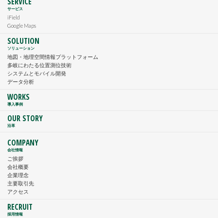
SERVICE
サービス
iField
Google Maps
SOLUTION
ソリューション
地図・地理空間情報プラットフォーム
多岐にわたる位置測位技術
システムとモバイル開発
データ分析
WORKS
導入事例
OUR STORY
沿革
COMPANY
会社情報
ご挨拶
会社概要
企業理念
主要取引先
アクセス
RECRUIT
採用情報