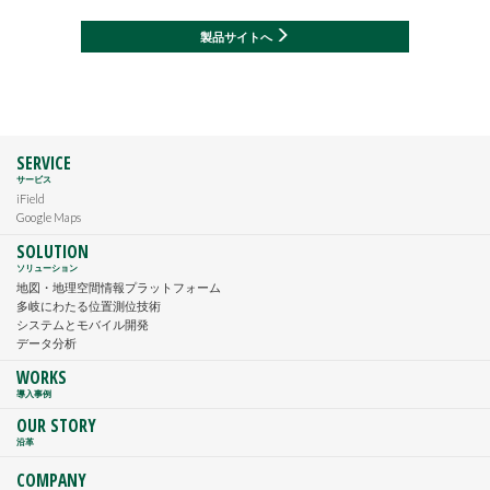
製品サイトへ
SERVICE
サービス
iField
Google Maps
SOLUTION
ソリューション
地図・地理空間情報プラットフォーム
多岐にわたる位置測位技術
システムとモバイル開発
データ分析
WORKS
導入事例
OUR STORY
沿革
COMPANY