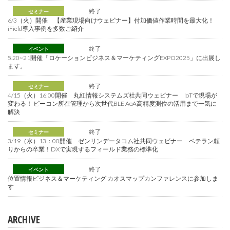
終了
セミナー
6/3（火）開催 【産業現場向けウェビナー】付加価値作業時間を最大化！
iField導入事例を多数ご紹介
終了
イベント
5.20~21開催「ロケーションビジネス＆マーケティングEXPO2025」に出展し
ます。
終了
セミナー
4/15（火）16:00開催 丸紅情報システムズ社共同ウェビナー IoTで現場が
変わる！ ビーコン所在管理から次世代BLE AoA高精度測位の活用まで一気に
解決
終了
セミナー
3/19（水）13：00開催 ゼンリンデータコム社共同ウェビナー ベテラン頼
りからの卒業！DXで実現するフィールド業務の標準化
終了
イベント
位置情報ビジネス＆マーケティング カオスマップカンファレンスに参加しま
す
ARCHIVE