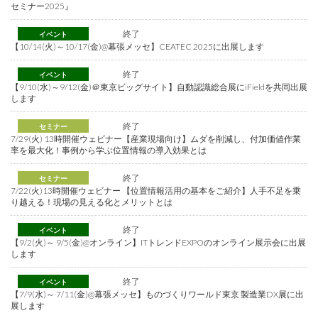
セミナー2025』
終了
イベント
【10/14(火)～10/17(金)@幕張メッセ】CEATEC 2025に出展します
終了
イベント
【9/10(水)～9/12(金)＠東京ビッグサイト】自動認識総合展にiFieldを共同出展
します
終了
セミナー
7/29(火) 13時開催ウェビナー【産業現場向け】ムダを削減し、付加価値作業
率を最大化！事例から学ぶ位置情報の導入効果とは
終了
セミナー
7/22(火)13時開催ウェビナー 【位置情報活用の基本をご紹介】人手不足を乗
り越える！現場の見える化とメリットとは
終了
イベント
【9/2(火)～ 9/5(金)@オンライン】ITトレンドEXPOのオンライン展示会に出展
します
終了
イベント
【7/9(水)～ 7/11(金)@幕張メッセ】ものづくりワールド東京 製造業DX展に出
展します