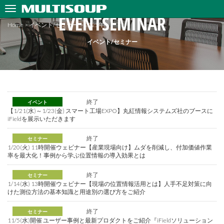
EVENTSEMINAR
Home
>
イベント/セミナー
>
2025年
イベント/セミナー
終了
イベント
【1/21(水)～1/23(金) スマート工場EXPO】丸紅情報システムズ社のブースに
iFieldを展示いただきます
終了
セミナー
1/20(火) 11時開催ウェビナー【産業現場向け】ムダを削減し、付加価値作業
率を最大化！事例から学ぶ位置情報の導入効果とは
終了
セミナー
1/14(水) 13時開催ウェビナー【現場の位置情報活用とは】人手不足対策に向
けた測位方法の基本知識と用途別の選び方をご紹介
終了
セミナー
11/5(水)開催 ユーザー事例と最新プロダクトをご紹介『iFieldソリューション