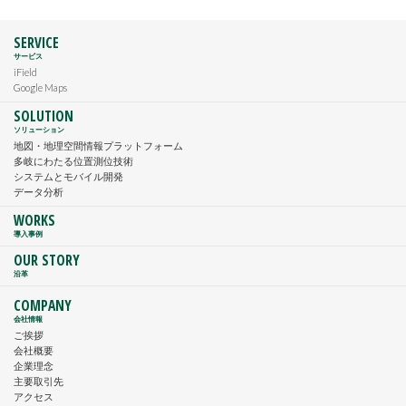
SERVICE
サービス
iField
Google Maps
SOLUTION
ソリューション
地図・地理空間情報プラットフォーム
多岐にわたる位置測位技術
システムとモバイル開発
データ分析
WORKS
導入事例
OUR STORY
沿革
COMPANY
会社情報
ご挨拶
会社概要
企業理念
主要取引先
アクセス