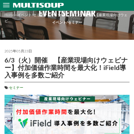
EVENTSEMINAR
Home
>
イベント/セミナー
>
セミナー
>
6/3（火）開催 【産業現場向けウェ
ビ…
イベント/セミナー
2025年05月23日
6/3（火）開催 【産業現場向けウェビナ
ー】付加価値作業時間を最大化！iField導
入事例を多数ご紹介
セミナー