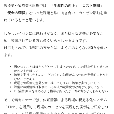
製造業や物流業の現場では、「
生産性の向上
」「
コスト削減
」
「
安全の確保
」といった課題と常に向き合い、カイゼン活動を重
ねているものと思います。
しかしカイゼンには終わりがなく、また様々な調整が必要なた
め、苦慮されている方も多くいらっしゃるようです。
対応をされている部門の方からは、よくこのようなお悩みを伺い
ます。
思いつくことはほとんどやってしまったので、これ以上何をするべき
かヒントがほしい
施策を実行したものの、どのくらい効果があったのか定量的にわから
ないことがある
現場と管理側で意見が食い違ってしまい、施策が実行しにくい
設備の稼働情報は取れているが人の定量化や改善ができていない
IoT活用やDXを進めるよう指示があったが、進め方がよくわからない
そこで当セミナーでは、位置情報による現場の視える化システム
「iField」を活用して現場のカイゼンを実現した実例をご紹介しつ
つ、こうした現場の課題にどう向き合ってきたのかをご紹介いた