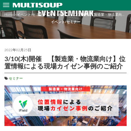
EVENTSEMINAR
Home
>
イベント/セミナー
>
セミナー
>
3/10(木)開催 【製造業・物流業向…
イベント/セミナー
2022年02月25日
3/10(木)開催 【製造業・物流業向け】位
置情報による現場カイゼン事例のご紹介
セミナー