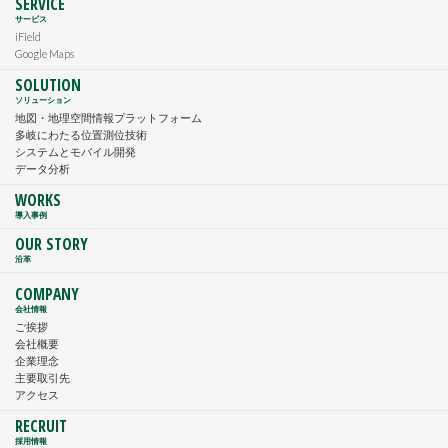
SERVICE
サービス
iField
Google Maps
SOLUTION
ソリューション
地図・地理空間情報プラットフォーム
多岐にわたる位置測位技術
システムとモバイル開発
データ分析
WORKS
導入事例
OUR STORY
沿革
COMPANY
会社情報
ご挨拶
会社概要
企業理念
主要取引先
アクセス
RECRUIT
採用情報