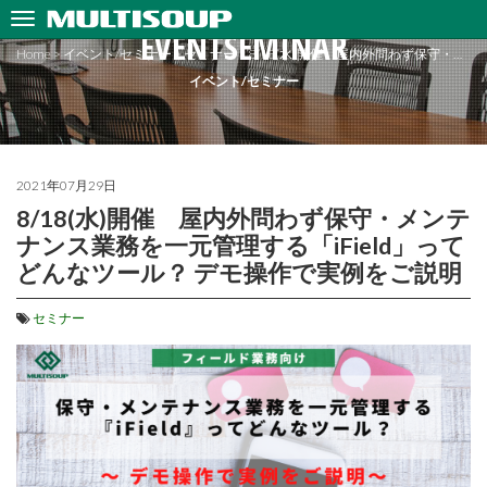
EVENTSEMINAR
Home
>
イベント/セミナー
>
セミナー
>
8/18(水)開催 屋内外問わず保守・…
イベント/セミナー
2021年07月29日
8/18(水)開催 屋内外問わず保守・メンテ
ナンス業務を一元管理する「iField」って
どんなツール？ デモ操作で実例をご説明
セミナー