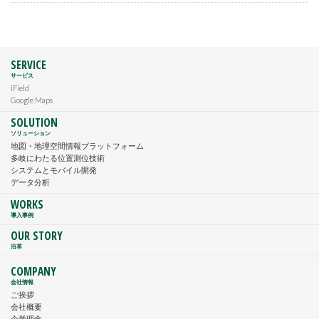
SERVICE
サービス
iField
Google Maps
SOLUTION
ソリューション
地図・地理空間情報プラットフォーム
多岐にわたる位置測位技術
システムとモバイル開発
データ分析
WORKS
導入事例
OUR STORY
沿革
COMPANY
会社情報
ご挨拶
会社概要
企業理念