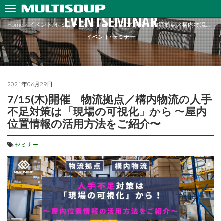
EVENTSEMINAR
Home
>
イベント/セミナー
>
セミナー
>
7/15(木)開催 物流拠点／構内物流…
イベント/セミナー
2021年06月29日
7/15(木)開催 物流拠点／構内物流の人手
不足対策は「現場の可視化」から 〜屋内
位置情報の活用方法をご紹介〜
セミナー