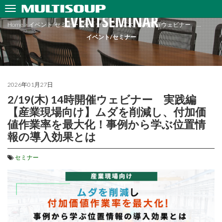
EVENTSEMINAR
Home
>
イベント/セミナー
>
セミナー
>
2/19(木) 14時開催ウェビナー …
イベント/セミナー
2026年01月27日
2/19(木) 14時開催ウェビナー 実践編
【産業現場向け】ムダを削減し、付加価
値作業率を最大化！事例から学ぶ位置情
報の導入効果とは
セミナー