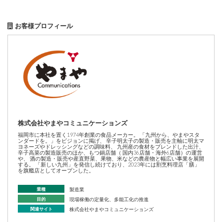
お客様プロフィール
株式会社やまやコミュニケーションズ
福岡市に本社を置く1974年創業の食品メーカー。 「九州から、やまやスタ
ンダードを。」をビジョンに掲げ、 辛子明太子の製造・販売を主軸に明太マ
ヨネーズやドレッシングなどの調味料、 九州産の食材をブレンドした出汁、
辛子高菜の製造販売のほか、もつ鍋店舗（ 国内36店舗・海外6店舗）の運営
や、 酒の製造・販売や産直野菜、果物、米などの農産物と幅広い事業を展開
する。 「新しい九州」を発信し続けており、2023年には割烹料理店「膳」
を旗艦店としてオープンした。
業種
製造業
目的
現場稼働の定量化、多能工化の推進
関連サイト
株式会社やまやコミュニケーションズ