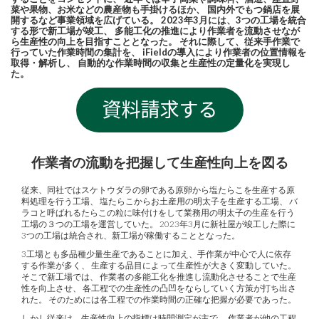
菜や果物、お米などの農産物も手掛けるほか、 国内外でもつ鍋店を展
開するなど事業領域を広げている。 2023年3月には、3つの工場を統合
する形で新工場が竣工、 多能工化の推進により作業者を流動させなが
ら生産性の向上を目指すこととなった。 それに際して、従来手作業で
行っていた作業時間の集計を、 iFieldの導入により作業者の位置情報を
取得・解析し、 自動的な作業時間の収集と生産性の定量化を実現し
た。
作業者の流動を把握して生産性向上を図る
従来、同社ではスケトウダラの卵である原卵から塩たらこを生産する原
料処理を行う工場、 塩たらこからお土産用の明太子を生産する工場、 バ
ラコと呼ばれるたらこの粒に味付けをして業務用の明太子の生産を行う
工場の３つの工場を運営していた。 2023年3月に新社屋が竣工した際に
3つの工場は統合され、新工場が稼働することとなった。
3工場とも多品種少量生産であることに加え、手作業が中心で人に依存
する作業が多く、 生産する品目によって生産性が大きく変動していた。
そこで新工場では、 作業者の多能工化を推進し流動化させることで生産
性を向上させ、 各工程での生産性の凸凹をならしていく方策が打ち出さ
れた。 そのためには各工程での作業時間の正確な把握が必要であった。
しかし従来は、生産性向上の指標は時間測定が主で、 作業者が他の工程