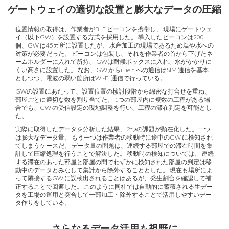
ゲートウェイの適切な設置と膨大なデータの圧縮
位置情報の取得は、作業者がBLE ビーコンを携帯し、 現場にゲートウェ
イ（以下GW）を設置する方式を採用した。 導入したビーコンは200
個、GW は45カ所に設置したが、 水産加工の現場であるため塩や水への
対策が必要だった。 ビーコンは包装し、それを作業者の首から下げたネ
ームホルダーに入れて所持、 GWは耐候ボックスに入れ、水がかかりに
くい高さに設置した。 なお、GW からiField への通信はSIM 通信を基本
としつつ、電波の弱い箇所はWi-Fi 通信で行っている。
GWの設置にあたって、設置位置の検討段階から綿密な打合せを重ね、
部屋ごとに適切な数を割り当てた。 1つの部屋内に複数の工程がある場
合でも、GW の受信設定の現地調整を行い、工程の滞在判定を可能とし
た。
実際に取得したデータを分析した結果、 2つの課題が顕在化した。一つ
は膨大なデータ量、 もう一つは作業者の移動時に途中のGW に検知され
てしまうケースだ。 データ量の問題は、連続する部屋での滞在時間を集
計して圧縮処理を行うことで解決した。 移動時の検知については、 連続
する滞在のあった部屋と部屋の間でわずかに検知された部屋の判定は移
動中のデータとみなして集計から除外することとした。 現在も場所によ
って隣接するGW に誤検出されることはあるが、発生割合を確認して補
正することで回避した。 このように同社では自動的に蓄積される生デー
タを工場の運用と突合して一部加工・除外することで活用しやすいデー
タ作りをしている。
さらなるデータ活用も視野に