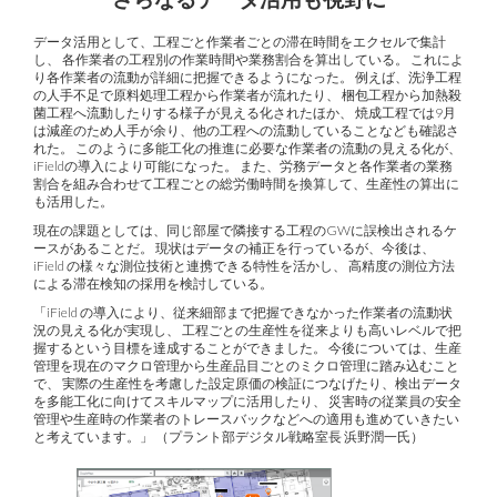
データ活用として、工程ごと作業者ごとの滞在時間をエクセルで集計
し、 各作業者の工程別の作業時間や業務割合を算出している。 これによ
り各作業者の流動が詳細に把握できるようになった。 例えば、洗浄工程
の人手不足で原料処理工程から作業者が流れたり、 梱包工程から加熱殺
菌工程へ流動したりする様子が見える化されたほか、 焼成工程では9月
は減産のため人手が余り、他の工程への流動していることなども確認さ
れた。 このように多能工化の推進に必要な作業者の流動の見える化が、
iFieldの導入により可能になった。 また、労務データと各作業者の業務
割合を組み合わせて工程ごとの総労働時間を換算して、生産性の算出に
も活用した。
現在の課題としては、同じ部屋で隣接する工程のGWに誤検出されるケ
ースがあることだ。 現状はデータの補正を行っているが、今後は、
iField の様々な測位技術と連携できる特性を活かし、 高精度の測位方法
による滞在検知の採用を検討している。
「iField の導入により、従来細部まで把握できなかった作業者の流動状
況の見える化が実現し、 工程ごとの生産性を従来よりも高いレベルで把
握するという目標を達成することができました。 今後については、生産
管理を現在のマクロ管理から生産品目ごとのミクロ管理に踏み込むこと
で、 実際の生産性を考慮した設定原価の検証につなげたり、検出データ
を多能工化に向けてスキルマップに活用したり、 災害時の従業員の安全
管理や生産時の作業者のトレースバックなどへの適用も進めていきたい
と考えています。」 （プラント部デジタル戦略室長 浜野潤一氏）