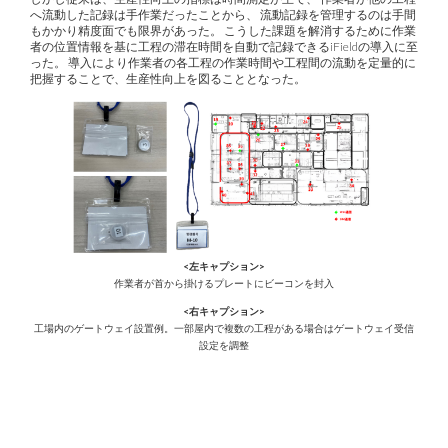
へ流動した記録は手作業だったことから、 流動記録を管理するのは手間
もかかり精度面でも限界があった。 こうした課題を解消するために作業
者の位置情報を基に工程の滞在時間を自動で記録できるiFieldの導入に至
った。 導入により作業者の各工程の作業時間や工程間の流動を定量的に
把握することで、生産性向上を図ることとなった。
<左キャプション>
作業者が首から掛けるプレートにビーコンを封入
<右キャプション>
工場内のゲートウェイ設置例。一部屋内で複数の工程がある場合はゲートウェイ受信
設定を調整