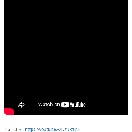
YouTube：
https://youtu.be/-2DzlJ-z8pE