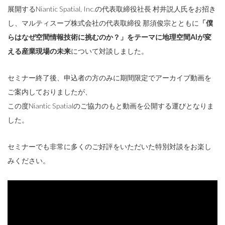
展開するNiantic Spatial, Inc.の代表取締役社長 村井説人氏をお招き
し、マルティスープ株式会社の代表取締役 那須俊宗とともに
「僕
らはなぜ空間情報技術に挑むのか？」をテーマに地理空間AIが変
える産業現場の未来
について対談しました。
セミナー終了後、申込者の方のみに期間限定でアーカイブ動画を
ご案内しておりましたが、
この度Niantic Spatialのご協力のもと動画を公開する運びとなりま
した。
セミナーでも非常に多くのご好評をいただいた特別対談をお楽し
みください。