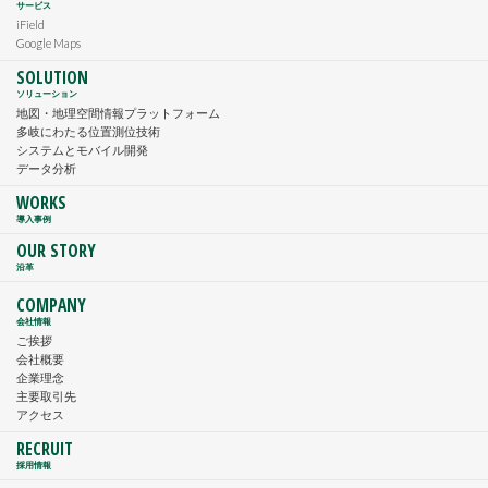
サービス
iField
Google Maps
SOLUTION
ソリューション
地図・地理空間情報プラットフォーム
多岐にわたる位置測位技術
システムとモバイル開発
データ分析
WORKS
導入事例
OUR STORY
沿革
COMPANY
会社情報
ご挨拶
会社概要
企業理念
主要取引先
アクセス
RECRUIT
採用情報