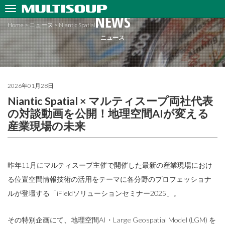
NEWS
Home
>
ニュース
>
Niantic Spatial ×…
ニュース
2026年01月28日
Niantic Spatial × マルティスープ両社代表
の対談動画を公開！地理空間AIが変える
産業現場の未来
昨年11月にマルティスープ主催で開催した最新の産業現場におけ
る位置空間情報技術の活用をテーマに各分野のプロフェッショナ
ルが登壇する「iFieldソリューションセミナー2025」。
その特別企画にて、地理空間AI・Large Geospatial Model (LGM) を