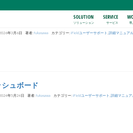
SOLUTION
SERVICE
WO
細マニュアル_イベントジョブ
ソリューション
サービス
導
2026年3月6日
著者:
fukasawa
カテゴリー:
iFieldユーザーサポート
,
詳細マニュア
ッシュボード
2024年5月24日
著者:
fukasawa
カテゴリー:
iFieldユーザーサポート
,
詳細マニュア