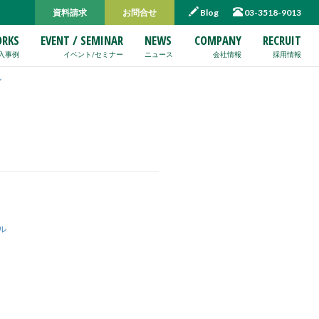
資料請求
お問合せ
Blog
03-3518-9013
RKS
EVENT / SEMINAR
NEWS
COMPANY
RECRUIT
入事例
イベント/セミナー
ニュース
会社情報
採用情報
ル
ル