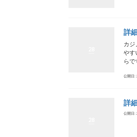
詳
カジ
28
やす
らです
公開日: 
詳
公開日: 
28