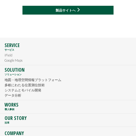
製品サイトへ
SERVICE
サービス
iField
Google Maps
SOLUTION
ソリューション
地図・地理空間情報プラットフォーム
多岐にわたる位置測位技術
システムとモバイル開発
データ分析
WORKS
導入事例
OUR STORY
沿革
COMPANY