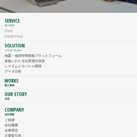
SERVICE
サービス
iField
Google Maps
SOLUTION
ソリューション
地図・地理空間情報プラットフォーム
多岐にわたる位置測位技術
システムとモバイル開発
データ分析
WORKS
導入事例
OUR STORY
沿革
COMPANY
会社情報
ご挨拶
会社概要
企業理念
主要取引先