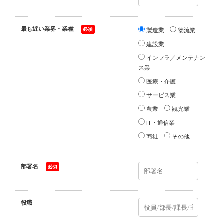
最も近い業界・業種
*
製造業
物流業
建設業
インフラ／メンテナン
ス業
医療・介護
サービス業
農業
観光業
IT・通信業
商社
その他
部署名
*
役職