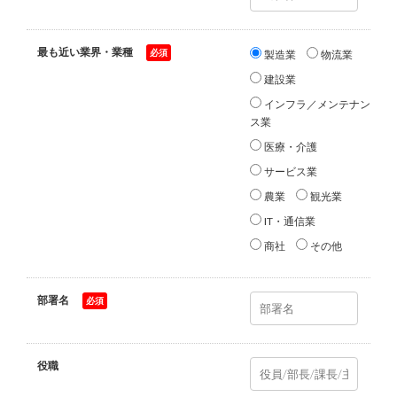
最も近い業界・業種
*
製造業
物流業
建設業
インフラ／メンテナン
ス業
医療・介護
サービス業
農業
観光業
IT・通信業
商社
その他
部署名
*
役職