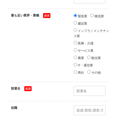
最も近い業界・業種
*
製造業
物流業
建設業
インフラ／メンテナン
ス業
医療・介護
サービス業
農業
観光業
IT・通信業
商社
その他
部署名
*
役職